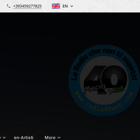
+393459277825
EN
y
en-Artisti
More