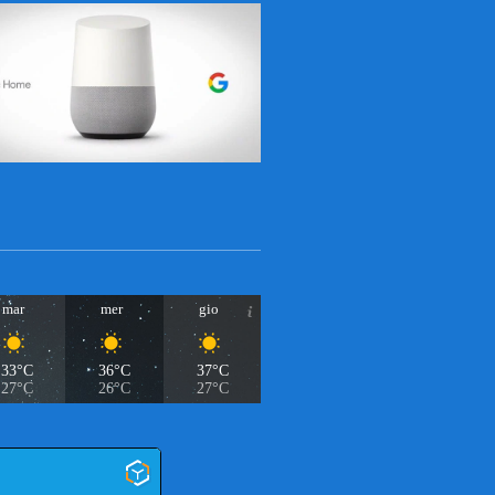
mar
mer
gio
33°C
36°C
37°C
27°C
26°C
27°C