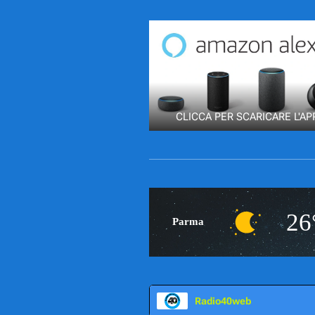
CLICCA PER SCARICARE L'AP
26
Parma
Radio40web