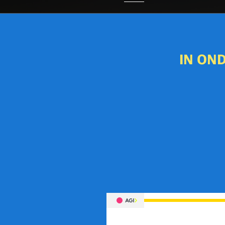
I
N OND