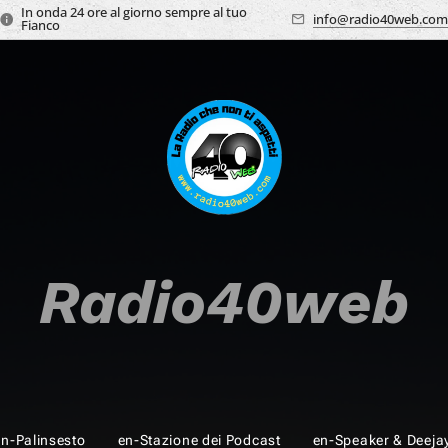
In onda 24 ore al giorno sempre al tuo
info@radio40web.com
Fianco
Radio40web
en-Palinsesto
en-Stazione dei Podcast
en-Speaker & Deeja