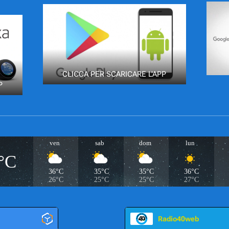
CLICCA PER SCARICARE L'APP
P
ven
sab
dom
lun
°C
36°C
35°C
35°C
36°C
26°C
25°C
25°C
27°C
Radio40web