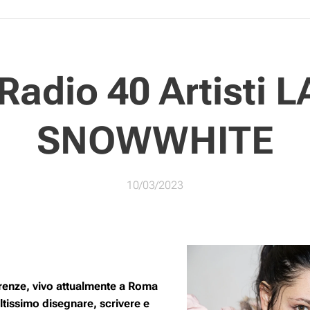
Radio 40 Artisti 
SNOWWHITE
10/03/2023
Firenze, vivo attualmente a Roma
tissimo disegnare, scrivere e