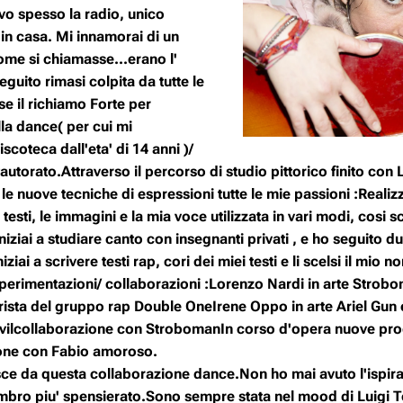
vo spesso la radio, unico
in casa. Mi innamorai di un
me si chiamasse...erano l'
eguito rimasi colpita da tutte le
se il richiamo Forte per
la dance( per cui mi
coteca dall'eta' di 14 anni )/
tautorato.Attraverso il percorso di studio pittorico finito con 
 le nuove tecniche di espressioni tutte le mie passioni :Reali
 testi, le immagini e la mia voce utilizzata in vari modi, cos
Iniziai a studiare canto con insegnanti privati , e ho seguito
iziai a scrivere testi rap, cori dei miei testi e li scelsi il mi
Sperimentazioni/ collaborazioni :Lorenzo Nardi in arte Str
rista del gruppo rap Double OneIrene Oppo in arte Ariel G
ilcollaborazione con StrobomanIn corso d'opera nuove produ
ione con Fabio amoroso.
asce da questa collaborazione dance.Non ho mai avuto l'ispira
timbro piu' spensierato.Sono sempre stata nel mood di Luigi 