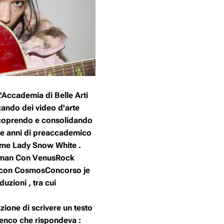
L'Accademia di Belle Arti
zzando dei video d'arte
i scoprendo e consolidando
 due anni di preaccademico
o nome Lady Snow White .
oboman Con VenusRock
un con CosmosConcorso je
zioni , tra cui
zione di scrivere un testo
Tenco che rispondeva :