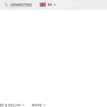
+393459277825
EN
ER & DEEJAY
MORE