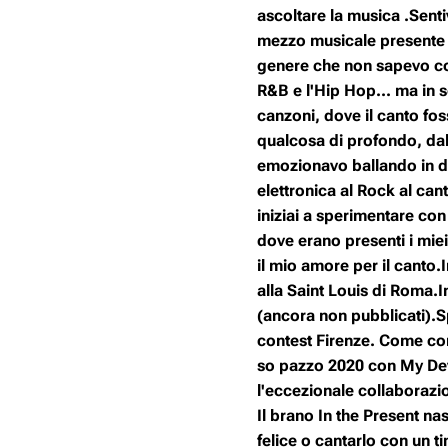
ascoltare la musica .Senti
mezzo musicale presente 
genere che non sapevo co
R&B e l'Hip Hop... ma in s
canzoni, dove il canto fos
qualcosa di profondo, dal
emozionavo ballando in dis
elettronica al Rock al can
iniziai a sperimentare con
dove erano presenti i miei
il mio amore per il canto.
alla Saint Louis di Roma.In
(ancora non pubblicati).
contest Firenze. Come co
so pazzo 2020 con My Dev
l'eccezionale collaboraz
Il brano In the Present n
felice o cantarlo con un 