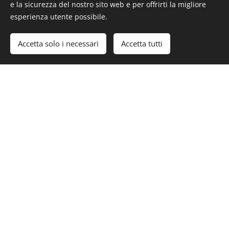
e la sicurezza del nostro sito web e per offrirti la migliore
📲 Social & Podcast
esperienza utente possibile.
Servizio
Prezzo
Accetta solo i necessari
Accetta tutti
Post dedicato (Facebook /
€ 30 / post
Instagram)
€ 20 /
Menzione in diretta
menzione
€ 50 /
Inserimento in podcast registrato
episodio
🎁 Pacchetti Personalizzati
Combina radio + banner + social con sconti fino al
20%
a seconda del volume e della durata della campagna.