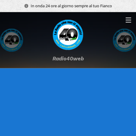
In onda 24 ore al giorno sempre al tuo Fianco
Radio40web